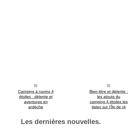
Camping à ruoms 4
Bien-être et détente :
étoiles : détente et
les atouts du
aventures en
camping 4 étoiles les
ardèche
ilates sur l'Île de ré
Les dernières nouvelles.