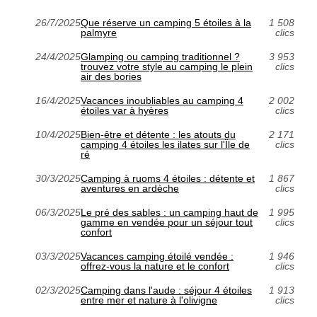
26/7/2025
Que réserve un camping 5 étoiles à la
1 508
palmyre
clics
24/4/2025
Glamping ou camping traditionnel ?
3 953
trouvez votre style au camping le plein
clics
air des bories
16/4/2025
Vacances inoubliables au camping 4
2 002
étoiles var à hyères
clics
10/4/2025
Bien-être et détente : les atouts du
2 171
camping 4 étoiles les ilates sur l'Île de
clics
ré
30/3/2025
Camping à ruoms 4 étoiles : détente et
1 867
aventures en ardèche
clics
06/3/2025
Le pré des sables : un camping haut de
1 995
gamme en vendée pour un séjour tout
clics
confort
03/3/2025
Vacances camping étoilé vendée :
1 946
offrez-vous la nature et le confort
clics
02/3/2025
Camping dans l'aude : séjour 4 étoiles
1 913
entre mer et nature à l'olivigne
clics