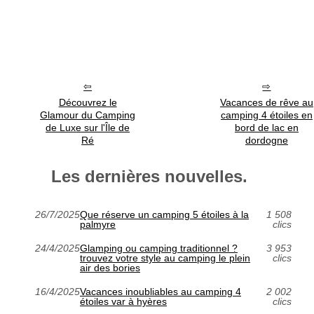
Découvrez le
Vacances de rêve au
Glamour du Camping
camping 4 étoiles en
de Luxe sur l'Île de
bord de lac en
Ré
dordogne
Les dernières nouvelles.
26/7/2025
Que réserve un camping 5 étoiles à la
1 508
palmyre
clics
24/4/2025
Glamping ou camping traditionnel ?
3 953
trouvez votre style au camping le plein
clics
air des bories
16/4/2025
Vacances inoubliables au camping 4
2 002
étoiles var à hyères
clics