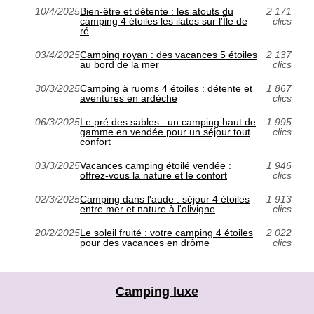
10/4/2025
Bien-être et détente : les atouts du
2 171
camping 4 étoiles les ilates sur l'Île de
clics
ré
03/4/2025
Camping royan : des vacances 5 étoiles
2 137
au bord de la mer
clics
30/3/2025
Camping à ruoms 4 étoiles : détente et
1 867
aventures en ardèche
clics
06/3/2025
Le pré des sables : un camping haut de
1 995
gamme en vendée pour un séjour tout
clics
confort
03/3/2025
Vacances camping étoilé vendée :
1 946
offrez-vous la nature et le confort
clics
02/3/2025
Camping dans l'aude : séjour 4 étoiles
1 913
entre mer et nature à l'olivigne
clics
20/2/2025
Le soleil fruité : votre camping 4 étoiles
2 022
pour des vacances en drôme
clics
Camping luxe