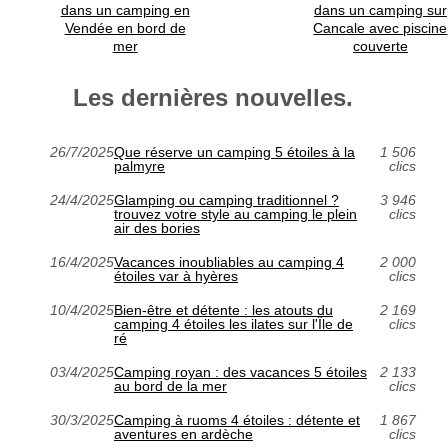
dans un camping en
dans un camping sur
Vendée en bord de
Cancale avec piscine
mer
couverte
Les dernières nouvelles.
26/7/2025
Que réserve un camping 5 étoiles à la
1 506
palmyre
clics
24/4/2025
Glamping ou camping traditionnel ?
3 946
trouvez votre style au camping le plein
clics
air des bories
16/4/2025
Vacances inoubliables au camping 4
2 000
étoiles var à hyères
clics
10/4/2025
Bien-être et détente : les atouts du
2 169
camping 4 étoiles les ilates sur l'Île de
clics
ré
03/4/2025
Camping royan : des vacances 5 étoiles
2 133
au bord de la mer
clics
30/3/2025
Camping à ruoms 4 étoiles : détente et
1 867
aventures en ardèche
clics