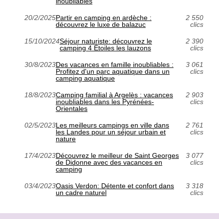
inoubliables
20/2/2025
Partir en camping en ardèche :
2 550
découvrez le luxe de balazuc
clics
15/10/2024
Séjour naturiste: découvrez le
2 390
camping 4 Étoiles les lauzons
clics
30/8/2023
Des vacances en famille inoubliables :
3 061
Profitez d'un parc aquatique dans un
clics
camping aquatique
18/8/2023
Camping familial à Argelès : vacances
2 903
inoubliables dans les Pyrénées-
clics
Orientales
02/5/2023
Les meilleurs campings en ville dans
2 761
les Landes pour un séjour urbain et
clics
nature
17/4/2023
Découvrez le meilleur de Saint Georges
3 077
de Didonne avec des vacances en
clics
camping
03/4/2023
Oasis Verdon: Détente et confort dans
3 318
un cadre naturel
clics