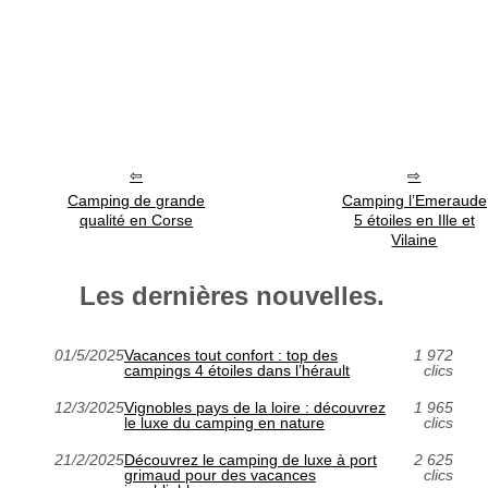
Camping de grande
Camping l’Emeraude
qualité en Corse
5 étoiles en Ille et
Vilaine
Les dernières nouvelles.
01/5/2025
Vacances tout confort : top des
1 972
campings 4 étoiles dans l’hérault
clics
12/3/2025
Vignobles pays de la loire : découvrez
1 965
le luxe du camping en nature
clics
21/2/2025
Découvrez le camping de luxe à port
2 625
grimaud pour des vacances
clics