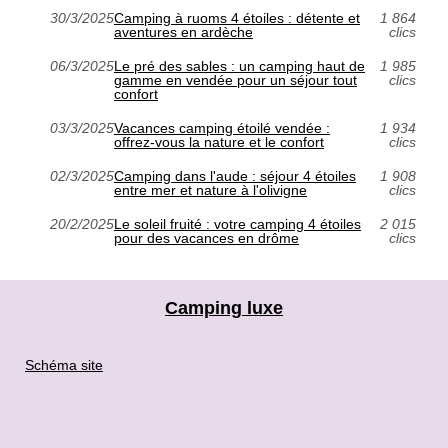
30/3/2025
Camping à ruoms 4 étoiles : détente et
1 864
aventures en ardèche
clics
06/3/2025
Le pré des sables : un camping haut de
1 985
gamme en vendée pour un séjour tout
clics
confort
03/3/2025
Vacances camping étoilé vendée :
1 934
offrez-vous la nature et le confort
clics
02/3/2025
Camping dans l'aude : séjour 4 étoiles
1 908
entre mer et nature à l'olivigne
clics
20/2/2025
Le soleil fruité : votre camping 4 étoiles
2 015
pour des vacances en drôme
clics
Camping luxe
Schéma site