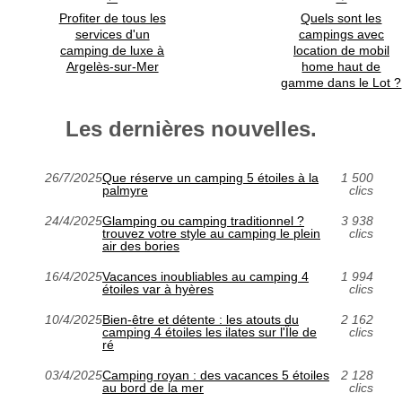
Profiter de tous les
Quels sont les
services d'un
campings avec
camping de luxe à
location de mobil
Argelès-sur-Mer
home haut de
gamme dans le Lot ?
Les dernières nouvelles.
26/7/2025
Que réserve un camping 5 étoiles à la
1 500
palmyre
clics
24/4/2025
Glamping ou camping traditionnel ?
3 938
trouvez votre style au camping le plein
clics
air des bories
16/4/2025
Vacances inoubliables au camping 4
1 994
étoiles var à hyères
clics
10/4/2025
Bien-être et détente : les atouts du
2 162
camping 4 étoiles les ilates sur l'Île de
clics
ré
03/4/2025
Camping royan : des vacances 5 étoiles
2 128
au bord de la mer
clics