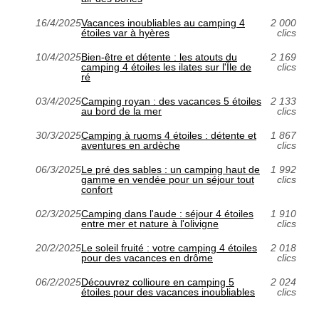
16/4/2025
Vacances inoubliables au camping 4
2 000
étoiles var à hyères
clics
10/4/2025
Bien-être et détente : les atouts du
2 169
camping 4 étoiles les ilates sur l'Île de
clics
ré
03/4/2025
Camping royan : des vacances 5 étoiles
2 133
au bord de la mer
clics
30/3/2025
Camping à ruoms 4 étoiles : détente et
1 867
aventures en ardèche
clics
06/3/2025
Le pré des sables : un camping haut de
1 992
gamme en vendée pour un séjour tout
clics
confort
02/3/2025
Camping dans l'aude : séjour 4 étoiles
1 910
entre mer et nature à l'olivigne
clics
20/2/2025
Le soleil fruité : votre camping 4 étoiles
2 018
pour des vacances en drôme
clics
06/2/2025
Découvrez collioure en camping 5
2 024
étoiles pour des vacances inoubliables
clics