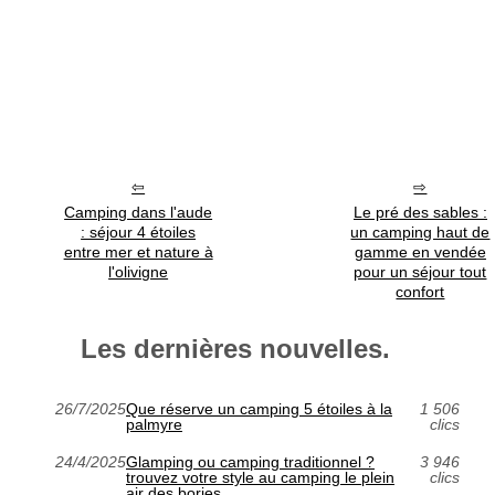
Camping dans l'aude
Le pré des sables :
: séjour 4 étoiles
un camping haut de
entre mer et nature à
gamme en vendée
l'olivigne
pour un séjour tout
confort
Les dernières nouvelles.
26/7/2025
Que réserve un camping 5 étoiles à la
1 506
palmyre
clics
24/4/2025
Glamping ou camping traditionnel ?
3 946
trouvez votre style au camping le plein
clics
air des bories