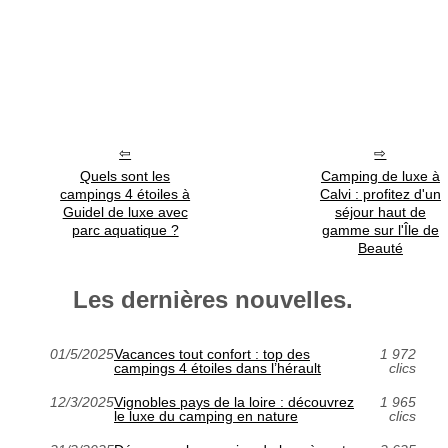
Quels sont les
Camping de luxe à
campings 4 étoiles à
Calvi : profitez d'un
Guidel de luxe avec
séjour haut de
parc aquatique ?
gamme sur l'Île de
Beauté
Les dernières nouvelles.
01/5/2025
Vacances tout confort : top des
1 972
campings 4 étoiles dans l’hérault
clics
12/3/2025
Vignobles pays de la loire : découvrez
1 965
le luxe du camping en nature
clics