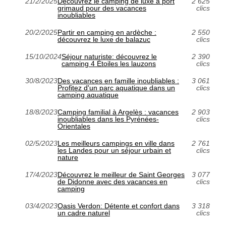
21/2/2025
Découvrez le camping de luxe à port
2 625
grimaud pour des vacances
clics
inoubliables
20/2/2025
Partir en camping en ardèche :
2 550
découvrez le luxe de balazuc
clics
15/10/2024
Séjour naturiste: découvrez le
2 390
camping 4 Étoiles les lauzons
clics
30/8/2023
Des vacances en famille inoubliables :
3 061
Profitez d'un parc aquatique dans un
clics
camping aquatique
18/8/2023
Camping familial à Argelès : vacances
2 903
inoubliables dans les Pyrénées-
clics
Orientales
02/5/2023
Les meilleurs campings en ville dans
2 761
les Landes pour un séjour urbain et
clics
nature
17/4/2023
Découvrez le meilleur de Saint Georges
3 077
de Didonne avec des vacances en
clics
camping
03/4/2023
Oasis Verdon: Détente et confort dans
3 318
un cadre naturel
clics