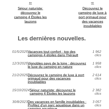
Séjour naturiste:
Découvrez le
découvrez le
camping de luxe à
camping 4 Étoiles les
port grimaud pour
lauzons
des vacances
inoubliables
Les dernières nouvelles.
01/5/2025
Vacances tout confort : top des
1 962
campings 4 étoiles dans l’hérault
clics
12/3/2025
Vignobles pays de la loire : découvrez
1 958
le luxe du camping en nature
clics
21/2/2025
Découvrez le camping de luxe à port
2 614
grimaud pour des vacances
clics
inoubliables
15/10/2024
Séjour naturiste: découvrez le
2 382
camping 4 Étoiles les lauzons
clics
30/8/2023
Des vacances en famille inoubliables :
3 057
Profitez d'un parc aquatique dans un
clics
camping aquatique