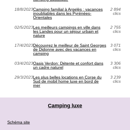
18/8/2023
Camping familial à Argelès : vacances
2 894
inoubliables dans les Pyrénées-
clics
Orientales
02/5/2023
Les meilleurs campings en ville dans
2 755
les Landes pour un séjour urbain et
clics
nature
17/4/2023
Découvrez le meilleur de Saint Georges
3 071
de Didonne avec des vacances en
clics
camping
03/4/2023
Oasis Verdon: Détente et confort dans
3 306
un cadre naturel
clics
29/3/2023
Les plus belles locations en Corse du
3 239
Sud de mobil home luxe en bord de
clics
mer
Camping luxe
Schéma site