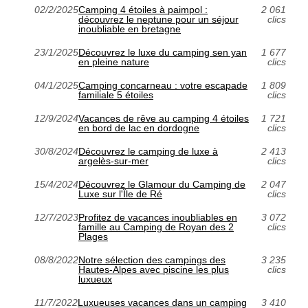
02/2/2025
Camping 4 étoiles à paimpol :
2 061
découvrez le neptune pour un séjour
clics
inoubliable en bretagne
23/1/2025
Découvrez le luxe du camping sen yan
1 677
en pleine nature
clics
04/1/2025
Camping concarneau : votre escapade
1 809
familiale 5 étoiles
clics
12/9/2024
Vacances de rêve au camping 4 étoiles
1 721
en bord de lac en dordogne
clics
30/8/2024
Découvrez le camping de luxe à
2 413
argelès-sur-mer
clics
15/4/2024
Découvrez le Glamour du Camping de
2 047
Luxe sur l'Île de Ré
clics
12/7/2023
Profitez de vacances inoubliables en
3 072
famille au Camping de Royan des 2
clics
Plages
08/8/2022
Notre sélection des campings des
3 235
Hautes-Alpes avec piscine les plus
clics
luxueux
11/7/2022
Luxueuses vacances dans un camping
3 410