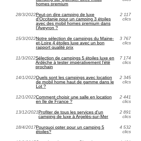
homes premium
28/3/2022
Peut-on dire camping de luxe
2 117
d'Occitanie pour un camping 3 étoiles
clics
avec des mobil homes premium dans
l'Aveyron ?
15/3/2022
Notre sélection de campings du Maine-
3 767
et-Loire 4 étoiles luxe avec un bon
clics
rapport qualité prix
11/3/2022
Sélection de campings 5 étoiles luxe en
7 174
Ardèche à tester impérativement l'été
clics
prochain
14/1/2022
Quels sont les campings avec location
2 345
de mobil home haut de gamme dans le
clics
Lot ?
12/1/2022
Comment choisir une salle en location
2 441
en Ile de France ?
clics
13/12/2021
Profiter de tous les services d'un
2 891
camping de luxe à Argelès-sur-Mer
clics
18/4/2017
Pourquoi opter pour un camping 5
4 532
étoiles?
clics