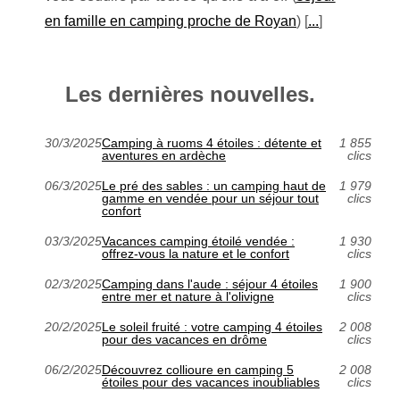
en famille en camping proche de Royan
) [
...
]
Les dernières nouvelles.
30/3/2025
Camping à ruoms 4 étoiles : détente et
1 855
aventures en ardèche
clics
06/3/2025
Le pré des sables : un camping haut de
1 979
gamme en vendée pour un séjour tout
clics
confort
03/3/2025
Vacances camping étoilé vendée :
1 930
offrez-vous la nature et le confort
clics
02/3/2025
Camping dans l'aude : séjour 4 étoiles
1 900
entre mer et nature à l'olivigne
clics
20/2/2025
Le soleil fruité : votre camping 4 étoiles
2 008
pour des vacances en drôme
clics
06/2/2025
Découvrez collioure en camping 5
2 008
étoiles pour des vacances inoubliables
clics