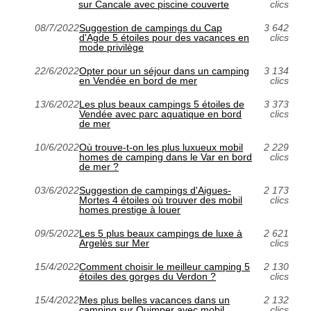
sur Cancale avec piscine couverte
clics
08/7/2022
Suggestion de campings du Cap
3 642
d'Agde 5 étoiles pour des vacances en
clics
mode privilège
22/6/2022
Opter pour un séjour dans un camping
3 134
en Vendée en bord de mer
clics
13/6/2022
Les plus beaux campings 5 étoiles de
3 373
Vendée avec parc aquatique en bord
clics
de mer
10/6/2022
Où trouve-t-on les plus luxueux mobil
2 229
homes de camping dans le Var en bord
clics
de mer ?
03/6/2022
Suggestion de campings d'Aigues-
2 173
Mortes 4 étoiles où trouver des mobil
clics
homes prestige à louer
09/5/2022
Les 5 plus beaux campings de luxe à
2 621
Argelès sur Mer
clics
15/4/2022
Comment choisir le meilleur camping 5
2 130
étoiles des gorges du Verdon ?
clics
15/4/2022
Mes plus belles vacances dans un
2 132
camping sur Quimper avec mobil
clics