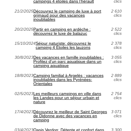
campings 4 étoiles dans l’hérault
clics
21/2/2025
Découvrez le camping de luxe à port
2 610
grimaud pour des vacances
clics
inoubliables
20/2/2025
Partir en camping en ardèche :
2 522
découvrez le luxe de balazuc
clics
15/10/2024
Séjour naturiste: découvrez le
2 378
camping 4 Étoiles les lauzons
clics
30/8/2023
Des vacances en famille inoubliables :
3 055
Profitez d'un parc aquatique dans un
clics
camping aquatique
18/8/2023
Camping familial à Argelès : vacances
2 889
inoubliables dans les Pyrénées-
clics
Orientales
02/5/2023
Les meilleurs campings en ville dans
2 754
les Landes pour un séjour urbain et
clics
nature
17/4/2023
Découvrez le meilleur de Saint Georges
3 071
de Didonne avec des vacances en
clics
camping
03/4/2023
Oasis Verdon: Détente et confort dans
3 300