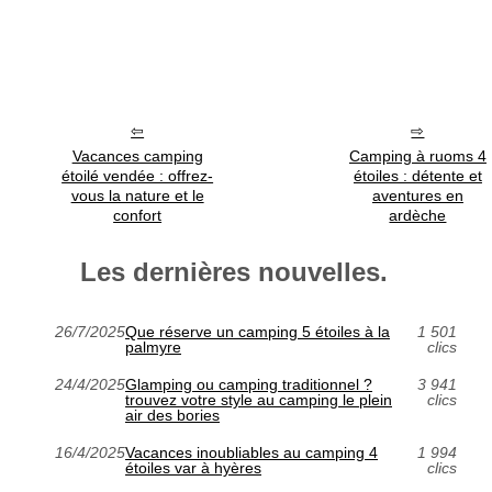
Vacances camping
Camping à ruoms 4
étoilé vendée : offrez-
étoiles : détente et
vous la nature et le
aventures en
confort
ardèche
Les dernières nouvelles.
26/7/2025
Que réserve un camping 5 étoiles à la
1 501
palmyre
clics
24/4/2025
Glamping ou camping traditionnel ?
3 941
trouvez votre style au camping le plein
clics
air des bories
16/4/2025
Vacances inoubliables au camping 4
1 994
étoiles var à hyères
clics