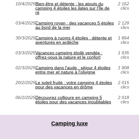
10/4/2025
Bien-être et détente : les atouts du
2 162
camping 4 étoiles les ilates sur l'Île de
clics
ré
03/4/2025
Camping royan : des vacances 5 étoiles
2 129
au bord de la mer
clics
30/3/2025
Camping à ruoms 4 étoiles : détente et
1 864
aventures en ardèche
clics
03/3/2025
Vacances camping étoilé vendée :
1 935
offrez-vous la nature et le confort
clics
02/3/2025
Camping dans l'aude : séjour 4 étoiles
1 908
entre mer et nature à l'olivigne
clics
20/2/2025
Le soleil fruité : votre camping 4 étoiles
2 015
pour des vacances en drôme
clics
06/2/2025
Découvrez collioure en camping 5
2 018
étoiles pour des vacances inoubliables
clics
Camping luxe