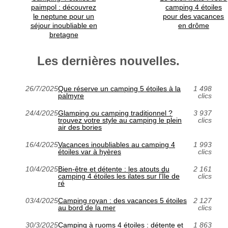
paimpol : découvrez
camping 4 étoiles
le neptune pour un
pour des vacances
séjour inoubliable en
en drôme
bretagne
Les dernières nouvelles.
26/7/2025
Que réserve un camping 5 étoiles à la
1 498
palmyre
clics
24/4/2025
Glamping ou camping traditionnel ?
3 937
trouvez votre style au camping le plein
clics
air des bories
16/4/2025
Vacances inoubliables au camping 4
1 993
étoiles var à hyères
clics
10/4/2025
Bien-être et détente : les atouts du
2 161
camping 4 étoiles les ilates sur l'Île de
clics
ré
03/4/2025
Camping royan : des vacances 5 étoiles
2 127
au bord de la mer
clics
30/3/2025
Camping à ruoms 4 étoiles : détente et
1 863