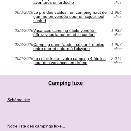
aventures en ardèche
clics
06/3/2025
Le pré des sables : un camping haut de
1 984
gamme en vendée pour un séjour tout
clics
confort
03/3/2025
Vacances camping étoilé vendée :
1 933
offrez-vous la nature et le confort
clics
02/3/2025
Camping dans l'aude : séjour 4 étoiles
1 907
entre mer et nature à l'olivigne
clics
20/2/2025
Le soleil fruité : votre camping 4 étoiles
2 014
pour des vacances en drôme
clics
Camping luxe
Schéma site
Notre liste des campings luxe...