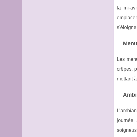
la mi-av
emplacem
s'éloigne
Menus
Les menu
crêpes, p
mettant à
Ambia
L’ambian
journée 
soigneuse