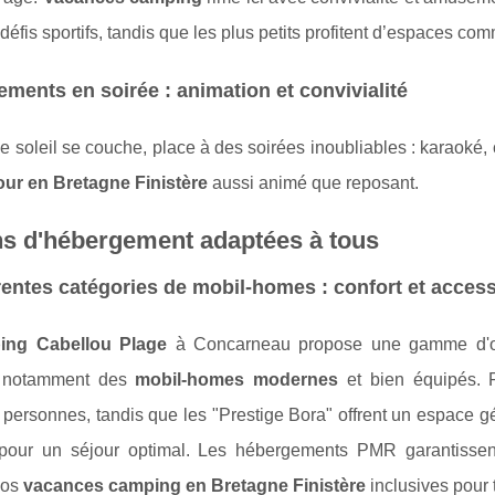
défis sportifs, tandis que les plus petits profitent d’espaces c
ments en soirée : animation et convivialité
e soleil se couche, place à des soirées inoubliables : karaoké, 
our en Bretagne Finistère
aussi animé que reposant.
ns d'hébergement adaptées à tous
rentes catégories de mobil-homes : confort et accessi
ing Cabellou Plage
à Concarneau propose une gamme d'opt
, notamment des
mobil-homes modernes
et bien équipés. P
 personnes, tandis que les "Prestige Bora" offrent un espace 
pour un séjour optimal. Les hébergements PMR garantissent l
vos
vacances camping en Bretagne Finistère
inclusives pour 