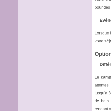
pour des 
Événe
Lorsque l
votre
séj
Optio
Diffé
Le
camp
attentes
jusqu'à 3
de bain 
rendant 