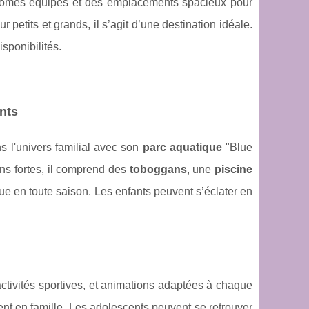
homes équipés et des emplacements spacieux pour
petits et grands, il s’agit d’une destination idéale.
isponibilités.
nts
 l'univers familial avec son
parc aquatique
"Blue
ns fortes, il comprend des
toboggans
, une
piscine
ique en toute saison. Les enfants peuvent s’éclater en
 activités sportives, et animations adaptées à chaque
ent en famille. Les adolescents peuvent se retrouver