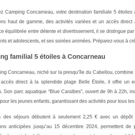
z Camping Concarneau, votre destination familiale 5 étoile
ions haut de gamme, des activités variées et un accès direct 
e équilibrée entre détente et divertissement, il se distingue par
nts et adolescents, et ses soirées animées. Préparez-vous à cré
g familial 5 étoiles à Concarneau
g Concarneau, niché sur la presqu’île du Cabellou, combine lu
accès direct à la splendide plage
Belle Étoile, il offre un
. Son parc aquatique “Blue Caraïbes”, ouvert de 9h à 22h, inc
pour les jeunes enfants, garantissant des activités pour tous les
fs des séjours débutent à seulement 2,25 € avec un dépôt i
ions anticipées jusqu’au 15 décembre 2024, permettent de p