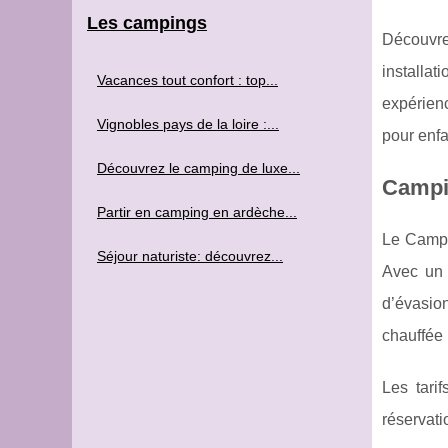
Les campings
Découvre
installat
Vacances tout confort : top...
expérienc
Vignobles pays de la loire :...
pour enfa
Découvrez le camping de luxe...
Campin
Partir en camping en ardèche...
Le Campin
Séjour naturiste: découvrez...
Avec un 
d’évasion
chauffée 
Les tari
réservat