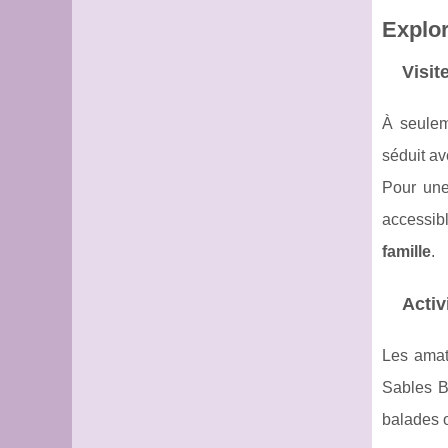
Explor
Visit
À seulem
séduit av
Pour une
accessibl
famille
.
Activ
Les amat
Sables B
balades o