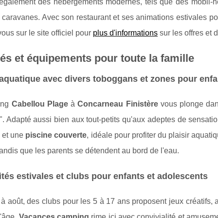
également des hébergements modernes, tels que des mobil-
 caravanes. Avec son restaurant et ses animations estivales pour 
us sur le site officiel pour
plus d'informations
sur les offres et d
tés et équipements pour toute la famille
aquatique avec divers toboggans et zones pour enfa
ing
Cabellou Plage
à
Concarneau Finistère
vous plonge dans
. Adapté aussi bien aux tout-petits qu'aux adeptes de sensatio
et une
piscine couverte
, idéale pour profiter du plaisir aquat
tandis que les parents se détendent au bord de l'eau.
ités estivales et clubs pour enfants et adolescents
t à août, des clubs pour les 5 à 17 ans proposent jeux créatifs,
d'âge.
Vacances camping
rime ici avec convivialité et amusem