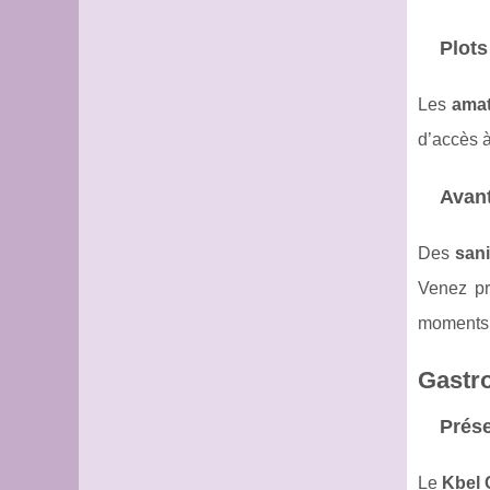
Plots
Les
amat
d’accès à
Avant
Des
san
Venez pr
moments
Gastro
Prése
Le
Kbel 