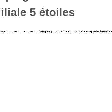
iliale 5 étoiles
mping luxe
Le luxe
Camping concarneau : votre escapade familiale