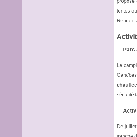
propose 
tentes ou
Rendez-vo
Activi
Parc 
Le camp
Caraïbes"
chauffée
sécurité 
Activ
De juille
tranche 