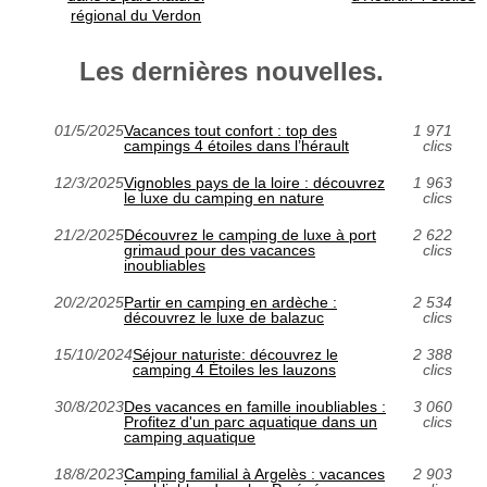
régional du Verdon
Les dernières nouvelles.
01/5/2025
Vacances tout confort : top des
1 971
campings 4 étoiles dans l’hérault
clics
12/3/2025
Vignobles pays de la loire : découvrez
1 963
le luxe du camping en nature
clics
21/2/2025
Découvrez le camping de luxe à port
2 622
grimaud pour des vacances
clics
inoubliables
20/2/2025
Partir en camping en ardèche :
2 534
découvrez le luxe de balazuc
clics
15/10/2024
Séjour naturiste: découvrez le
2 388
camping 4 Étoiles les lauzons
clics
30/8/2023
Des vacances en famille inoubliables :
3 060
Profitez d'un parc aquatique dans un
clics
camping aquatique
18/8/2023
Camping familial à Argelès : vacances
2 903