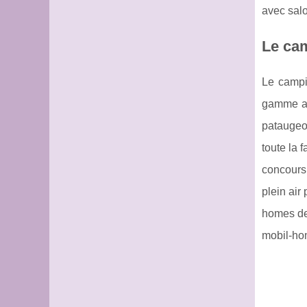
avec salo
Le ca
Le campi
gamme a 
pataugeoi
toute la 
concours 
plein air
homes de 
mobil-hom