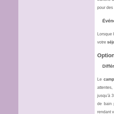
pour des 
Événe
Lorsque l
votre
séj
Optio
Diffé
Le
camp
attentes
jusqu'à 3
de bain 
rendant 