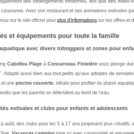
également des hébergements modernes, tels que des mobil-
 caravanes. Avec son restaurant et ses animations estivales pour 
us sur le site officiel pour
plus d'informations
sur les offres et d
tés et équipements pour toute la famille
aquatique avec divers toboggans et zones pour enfa
ing
Cabellou Plage
à
Concarneau Finistère
vous plonge dans
. Adapté aussi bien aux tout-petits qu'aux adeptes de sensatio
et une
piscine couverte
, idéale pour profiter du plaisir aquat
tandis que les parents se détendent au bord de l'eau.
ités estivales et clubs pour enfants et adolescents
t à août, des clubs pour les 5 à 17 ans proposent jeux créatifs,
d'âge.
Vacances camping
rime ici avec convivialité et amusem