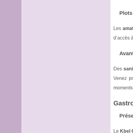
Plots
Les
amat
d’accès à
Avant
Des
san
Venez pr
moments
Gastro
Prése
Le
Kbel 