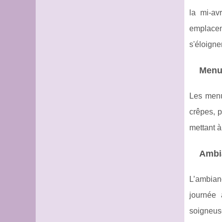
la mi-av
emplacem
s'éloigne
Menus
Les menu
crêpes, p
mettant à
Ambia
L’ambian
journée 
soigneuse