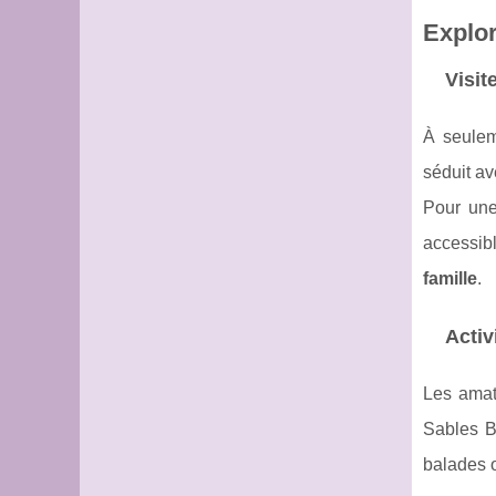
Explor
Visit
À seulem
séduit av
Pour une
accessibl
famille
.
Activ
Les amat
Sables B
balades o