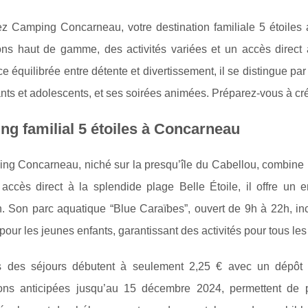
z Camping Concarneau, votre destination familiale 5 étoile
ions haut de gamme, des activités variées et un accès direct 
e équilibrée entre détente et divertissement, il se distingue par
nts et adolescents, et ses soirées animées. Préparez-vous à cré
g familial 5 étoiles à Concarneau
g Concarneau, niché sur la presqu’île du Cabellou, combine lu
accès direct à la splendide plage
Belle Étoile, il offre un
. Son parc aquatique “Blue Caraïbes”, ouvert de 9h à 22h, inc
pour les jeunes enfants, garantissant des activités pour tous les
fs des séjours débutent à seulement 2,25 € avec un dépôt i
ions anticipées jusqu’au 15 décembre 2024, permettent de p