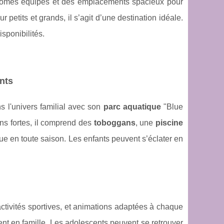
homes équipés et des emplacements spacieux pour
petits et grands, il s’agit d’une destination idéale.
isponibilités.
nts
 l'univers familial avec son
parc aquatique
"Blue
ns fortes, il comprend des
toboggans
, une
piscine
ique en toute saison. Les enfants peuvent s’éclater en
 activités sportives, et animations adaptées à chaque
ent en famille. Les adolescents peuvent se retrouver