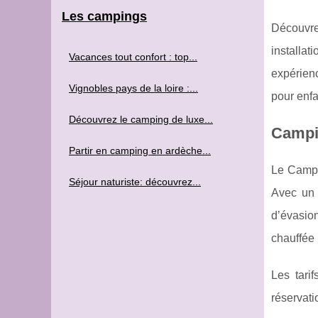
Les campings
Découvre
installat
Vacances tout confort : top...
expérienc
Vignobles pays de la loire :...
pour enfa
Découvrez le camping de luxe...
Campin
Partir en camping en ardèche...
Le Campin
Séjour naturiste: découvrez...
Avec un 
d’évasion
chauffée 
Les tari
réservat