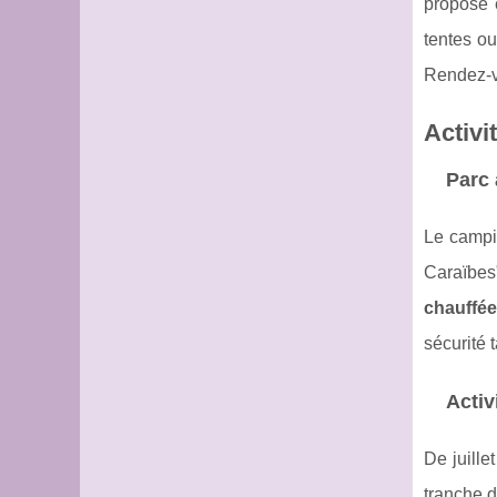
propose 
tentes ou
Rendez-vo
Activi
Parc 
Le camp
Caraïbes"
chauffée
sécurité 
Activ
De juille
tranche 