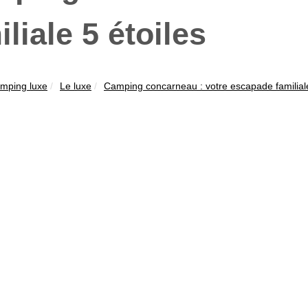
iliale 5 étoiles
mping luxe
Le luxe
Camping concarneau : votre escapade familiale