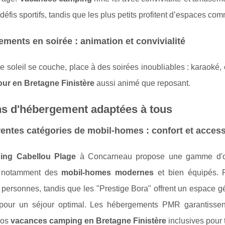
défis sportifs, tandis que les plus petits profitent d’espaces c
ments en soirée : animation et convivialité
e soleil se couche, place à des soirées inoubliables : karaoké, 
our en Bretagne Finistère
aussi animé que reposant.
ns d'hébergement adaptées à tous
rentes catégories de mobil-homes : confort et accessi
ing Cabellou Plage
à Concarneau propose une gamme d'opt
, notamment des
mobil-homes modernes
et bien équipés. P
 personnes, tandis que les "Prestige Bora" offrent un espace 
pour un séjour optimal. Les hébergements PMR garantissent l
vos
vacances camping en Bretagne Finistère
inclusives pour 